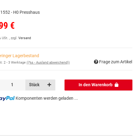
 1552 - H0 Presshaus
99 €
% USt. , zzgl.
Versand
ringer Lagerbestand
Frage zum Artikel
it:
2 - 3 Werktage
((%s - Ausland abweichend))
Stück
In den Warenkorb
Komponenten werden geladen ...