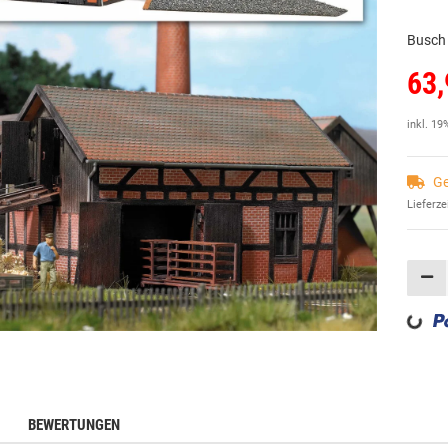
Busch
63,
inkl. 19
Ge
Lieferze
Loading...
BEWERTUNGEN