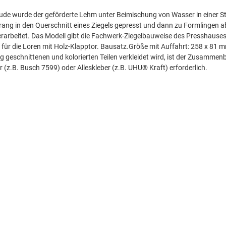
de wurde der geförderte Lehm unter Beimischung von Wasser in einer Str
rang in den Querschnitt eines Ziegels gepresst und dann zu Formlingen 
erarbeitet. Das Modell gibt die Fachwerk-Ziegelbauweise des Presshauses
 für die Loren mit Holz-Klapptor. Bausatz.Größe mit Auffahrt: 258 x 8
tig geschnittenen und kolorierten Teilen verkleidet wird, ist der Zusamme
 (z.B. Busch 7599) oder Alleskleber (z.B. UHU® Kraft) erforderlich.