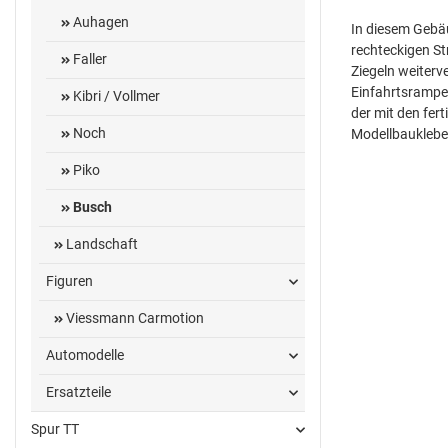
Auhagen
In diesem Gebäu
rechteckigen St
Faller
Ziegeln weiterv
Einfahrtsrampe
Kibri / Vollmer
der mit den fer
Noch
Modellbaukleber
Piko
Busch
Landschaft
Figuren
Viessmann Carmotion
Automodelle
Ersatzteile
Spur TT