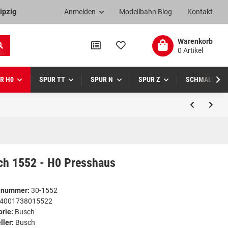
ipzig
Anmelden
Modellbahn Blog
Kontakt
Warenkorb
0 Artikel
R H0
SPUR TT
SPUR N
SPUR Z
SCHMALSPUR
ch 1552 - H0 Presshaus
elnummer:
30-1552
4001738015522
orie:
Busch
ller:
Busch