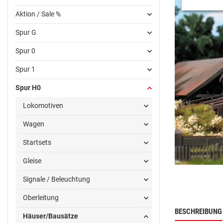
Aktion / Sale %
Spur G
Spur 0
Spur 1
Spur H0
Lokomotiven
Wagen
Startsets
Gleise
Signale / Beleuchtung
Oberleitung
BESCHREIBUNG
Häuser/Bausätze