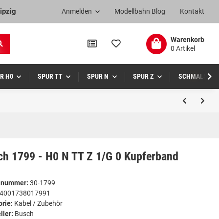
ipzig
Anmelden
Modellbahn Blog
Kontakt
Warenkorb
0 Artikel
R H0
SPUR TT
SPUR N
SPUR Z
SCHMALSPUR
ch 1799 - H0 N TT Z 1/G 0 Kupferband
elnummer:
30-1799
4001738017991
orie:
Kabel / Zubehör
ller:
Busch