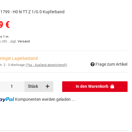
1799 - H0 N TT Z 1/G 0 Kupferband
9 €
ro 1 m
% USt. , zzgl.
Versand
ringer Lagerbestand
Frage zum Artikel
it:
2 - 3 Werktage
((%s - Ausland abweichend))
Stück
In den Warenkorb
Komponenten werden geladen ...
...