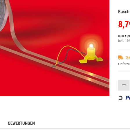
Busch 
8,7
0,88 € p
inkl. 19
Ge
Lieferze
Loading
BEWERTUNGEN