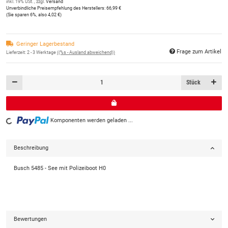
inkl. 19% USt. , zzgl.
Versand
Unverbindliche Preisempfehlung des Herstellers
:
66,99 €
(Sie sparen
6%
, also
4,02 €
)
Geringer Lagerbestand
Frage zum Artikel
Lieferzeit:
2 - 3 Werktage
((%s - Ausland abweichend))
Stück
Komponenten werden geladen ...
Loading...
Beschreibung
Busch 5485 - See mit Polizeiboot H0
Bewertungen