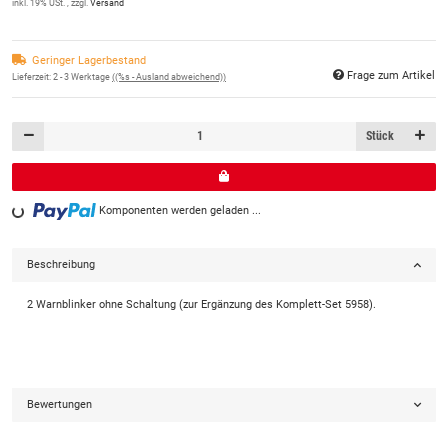
inkl. 19% USt. , zzgl.
Versand
Geringer Lagerbestand
Frage zum Artikel
Lieferzeit:
2 - 3 Werktage
((%s - Ausland abweichend))
Stück
Komponenten werden geladen ...
Loading...
Beschreibung
2 Warnblinker ohne Schaltung (zur Ergänzung des Komplett-Set 5958).
Bewertungen