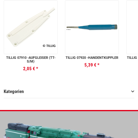
TILLIG 07910 -AUFGLEISER (TT-
TILLIG 07920 -HANDENTKUPPLER
TILLIG
S/M)
5,39 €
*
2,05 €
*
Kategorien