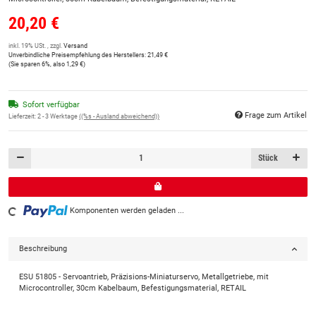
20,20 €
inkl. 19% USt. , zzgl.
Versand
Unverbindliche Preisempfehlung des Herstellers
:
21,49 €
(Sie sparen
6%
, also
1,29 €
)
Sofort verfügbar
Frage zum Artikel
Lieferzeit:
2 - 3 Werktage
((%s - Ausland abweichend))
Stück
Komponenten werden geladen ...
Loading...
Beschreibung
ESU 51805 - Servoantrieb, Präzisions-Miniaturservo, Metallgetriebe, mit
Microcontroller, 30cm Kabelbaum, Befestigungsmaterial, RETAIL