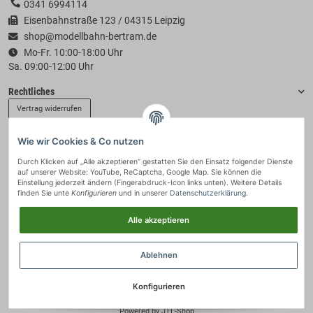
0341 6994114
Eisenbahnstraße 123 / 04315 Leipzig
shop@modellbahn-bertram.de
Mo-Fr. 10:00-18:00 Uhr
Sa. 09:00-12:00 Uhr
Rechtliches
Vertrag widerrufen
Wie wir Cookies & Co nutzen
Informationen
Durch Klicken auf „Alle akzeptieren“ gestatten Sie den Einsatz folgender Dienste
auf unserer Website: YouTube, ReCaptcha, Google Map. Sie können die
Zahlung & Versand
Einstellung jederzeit ändern (Fingerabdruck-Icon links unten). Weitere Details
finden Sie unte
Konfigurieren
und in unserer
Datenschutzerklärung
.
Alle akzeptieren
Ablehnen
Konfigurieren
© 2021 - Modellbahn-Bertram
• * Alle Preise inkl. gesetzlicher USt., zzgl.
Versand
.
Powered by
JTL-Shop