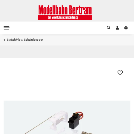
SwitchPilot / Schaltdecoder