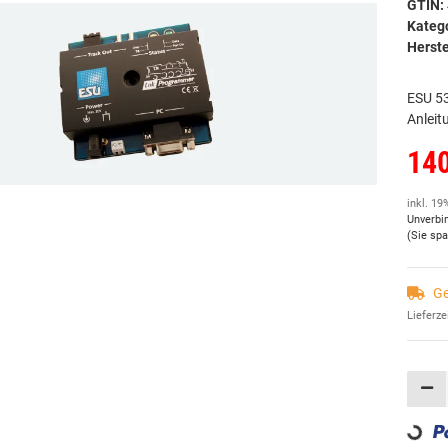
GTIN:
Kateg
Herste
ESU 53
Anleit
140
inkl. 19
Unverbi
(Sie sp
Ge
Lieferze