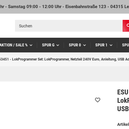
Uhr - Samstag 09:00 - 12:00 Uhr - Eisenbahnstraße 123 - 04315 Le
AKTION / SALE %
SPUR G
SPUR 0
SPUR 1
SPU
3451 - LokProgrammer Set: LokProgrammer, Netzteil 240V Euro, Anleitung, USB A
ESU
LokP
USB
Artik