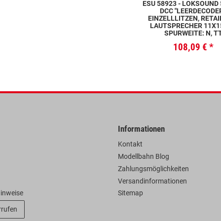
ESU 58923 - LOKSOUND
DCC "LEERDECODER
EINZELLLITZEN, RETAI
LAUTSPRECHER 11X1
SPURWEITE: N, T
108,09 €
*
Informationen
Kontakt
Modellbahn Blog
Zahlungsmöglichkeiten
Versandinformationen
hinweise
Sitemap
rrufen