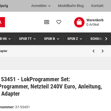
ipzig
Anmelden
Modellbahn Blog
Kontakt
Warenkorb
0 Artikel
R H0
SPUR TT
SPUR N
SPUR Z
SCHMALSPUR
dapter
 53451 - LokProgrammer Set:
rogrammer, Netzteil 240V Euro, Anleitung,
 Adapter
elnummer:
37-53451