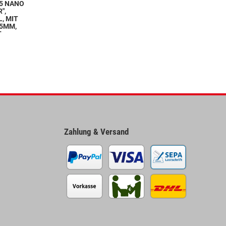
 5 NANO
",
L, MIT
5MM,
T
Zahlung & Versand