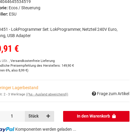
4044645534519
orie:
Ecos / Steuerung
ller:
ESU
451 - LokProgrammer Set: LokProgrammer, Netzteil 240V Euro,
ung, USB Adapter
,91 €
% USt. ,
Versandkostenfreie Lieferung
ndliche Preisempfehlung des Herstellers
:
149,90 €
aren
6%
, also
8,99 €
)
ringer Lagerbestand
Frage zum Artikel
it:
2 - 3 Werktage
((%s - Ausland abweichend))
Stück
In den Warenkorb
Komponenten werden geladen ...