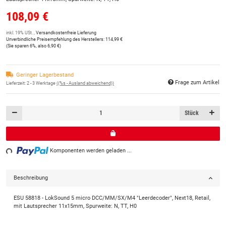
108,09 €
inkl. 19% USt. ,
Versandkostenfreie Lieferung
Unverbindliche Preisempfehlung des Herstellers
:
114,99 €
(Sie sparen
6%
, also
6,90 €
)
Geringer Lagerbestand
Frage zum Artikel
Lieferzeit:
2 - 3 Werktage
((%s - Ausland abweichend))
Stück
ng...
Komponenten werden geladen ...
Beschreibung
ESU 58818 - LokSound 5 micro DCC/MM/SX/M4 "Leerdecoder", Next18, Retail,
mit Lautsprecher 11x15mm, Spurweite: N, TT, H0