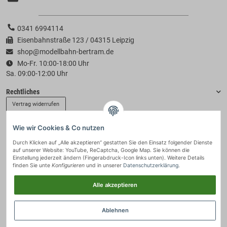
0341 6994114
Eisenbahnstraße 123 / 04315 Leipzig
shop@modellbahn-bertram.de
Mo-Fr. 10:00-18:00 Uhr
Sa. 09:00-12:00 Uhr
Rechtliches
Vertrag widerrufen
Wie wir Cookies & Co nutzen
Informationen
Durch Klicken auf „Alle akzeptieren“ gestatten Sie den Einsatz folgender Dienste
auf unserer Website: YouTube, ReCaptcha, Google Map. Sie können die
Zahlung & Versand
Einstellung jederzeit ändern (Fingerabdruck-Icon links unten). Weitere Details
finden Sie unte
Konfigurieren
und in unserer
Datenschutzerklärung
.
Alle akzeptieren
Ablehnen