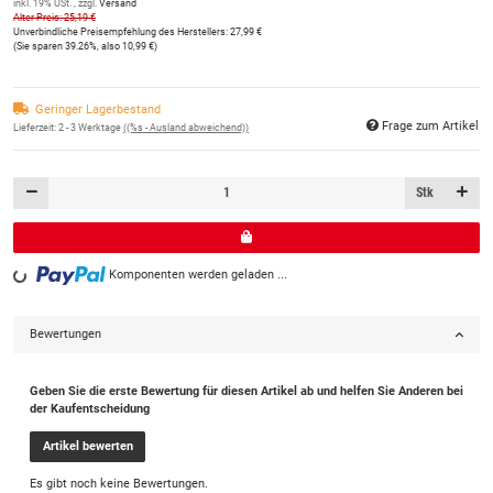
inkl. 19% USt. , zzgl.
Versand
Alter Preis: 25,19 €
Unverbindliche Preisempfehlung des Herstellers
:
27,99 €
(Sie sparen
39.26%
, also
10,99 €
)
Geringer Lagerbestand
Frage zum Artikel
Lieferzeit:
2 - 3 Werktage
((%s - Ausland abweichend))
Stk
Loading...
Komponenten werden geladen ...
Bewertungen
Geben Sie die erste Bewertung für diesen Artikel ab und helfen Sie Anderen bei
der Kaufentscheidung
Artikel bewerten
Es gibt noch keine Bewertungen.