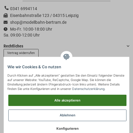
0341 6994114
Eisenbahnstraße 123 / 04315 Leipzig
shop@modellbahn-bertram.de
Mo-Fr. 10:00-18:00 Uhr
Sa. 09:00-12:00 Uhr
Rechtliches
Vertrag widerrufen
Wie wir Cookies & Co nutzen
Informationen
Durch Klicken auf „Alle akzeptieren“ gestatten Sie den Einsatz folgender Dienste
auf unserer Website: YouTube, ReCaptcha, Google Map. Sie können die
Zahlung & Versand
Einstellung jederzeit ändern (Fingerabdruck-Icon links unten). Weitere Details
finden Sie unte
Konfigurieren
und in unserer
Datenschutzerklärung
.
Alle akzeptieren
Ablehnen
Konfigurieren
© 2021 - Modellbahn-Bertram
• * Alle Preise inkl. gesetzlicher USt., zzgl.
Versand
.