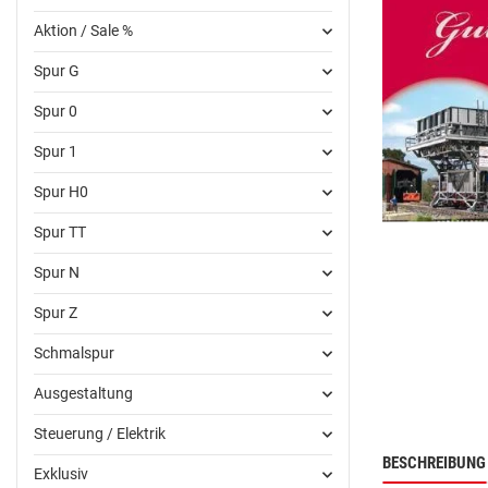
Aktion / Sale %
Spur G
Spur 0
Spur 1
Spur H0
Spur TT
Spur N
Spur Z
Schmalspur
Ausgestaltung
Steuerung / Elektrik
BESCHREIBUNG
Exklusiv