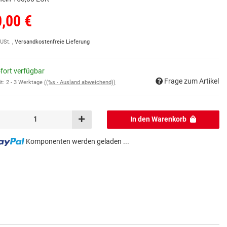
,00 €
 USt. ,
Versandkostenfreie Lieferung
fort verfügbar
Frage zum Artikel
it:
2 - 3 Werktage
((%s - Ausland abweichend))
In den Warenkorb
Komponenten werden geladen ...