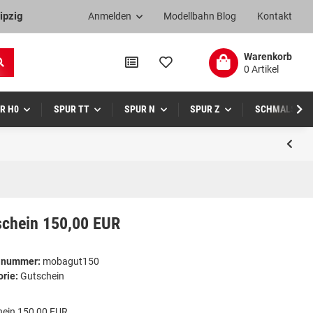
ipzig
Anmelden
Modellbahn Blog
Kontakt
Warenkorb
0 Artikel
R H0
SPUR TT
SPUR N
SPUR Z
SCHMALSPUR
schein 150,00 EUR
elnummer:
mobagut150
orie:
Gutschein
hein 150,00 EUR