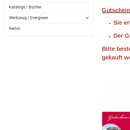
Kataloge / Bücher
Gutschein
Werkzeug / Evergreen
Sie e
Rietze
Der G
Bitte best
gekauft w