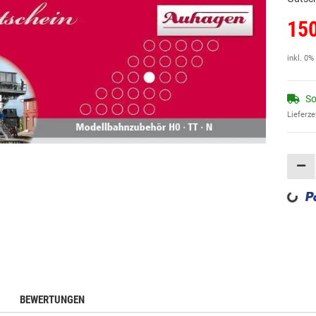
150
inkl. 0%
So
Lieferze
Loading...
BEWERTUNGEN