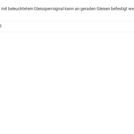
k mit beleuchtetem Gleissperrsignal kann an geraden Gleisen befestigt we
t: