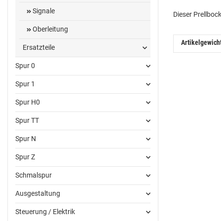
Signale
Dieser Prellboc
Oberleitung
Artikelgewich
Ersatzteile
Spur 0
Spur 1
Spur H0
Spur TT
Spur N
Spur Z
Schmalspur
Ausgestaltung
Steuerung / Elektrik