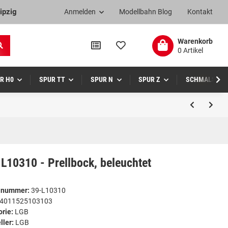
ipzig
Anmelden
Modellbahn Blog
Kontakt
Warenkorb
0 Artikel
R H0
SPUR TT
SPUR N
SPUR Z
SCHMALSPUR
L10310 - Prellbock, beleuchtet
elnummer:
39-L10310
4011525103103
orie:
LGB
ller:
LGB