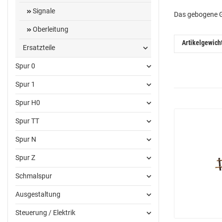
Signale
Das gebogene Gl
Oberleitung
Artikelgewich
Ersatzteile
Spur 0
Spur 1
Spur H0
Spur TT
Spur N
Spur Z
Schmalspur
Ausgestaltung
Steuerung / Elektrik