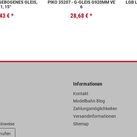
 GEBOGENES GLEIS,
PIKO 35207 - G-GLEIS G920MM VE
LGB L
1, 15°
6
,43 €
*
28,68 €
*
Informationen
Kontakt
Modellbahn Blog
Zahlungsmöglichkeiten
Versandinformationen
hinweise
Sitemap
rrufen