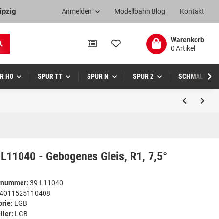
ipzig
Anmelden
Modellbahn Blog
Kontakt
Warenkorb
0 Artikel
R H0
SPUR TT
SPUR N
SPUR Z
SCHMALSPUR
L11040 - Gebogenes Gleis, R1, 7,5°
elnummer:
39-L11040
4011525110408
orie:
LGB
ller:
LGB