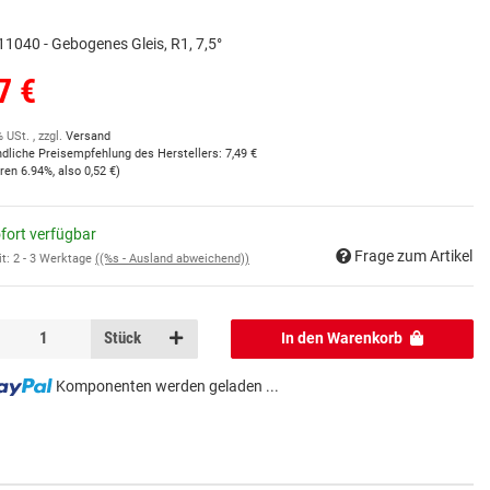
1040 - Gebogenes Gleis, R1, 7,5°
7 €
% USt. , zzgl.
Versand
ndliche Preisempfehlung des Herstellers
:
7,49 €
aren
6.94%
, also
0,52 €
)
fort verfügbar
Frage zum Artikel
it:
2 - 3 Werktage
((%s - Ausland abweichend))
Stück
In den Warenkorb
Komponenten werden geladen ...