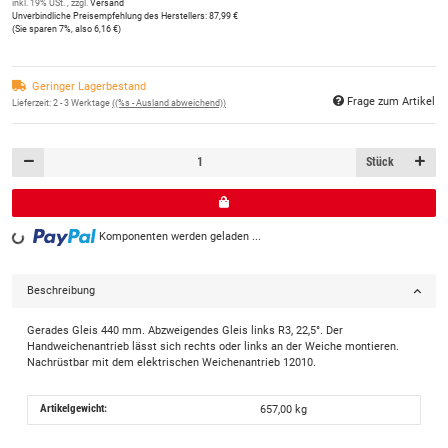
inkl. 19% USt. , zzgl.
Versand
Unverbindliche Preisempfehlung des Herstellers
:
87,99 €
(Sie sparen
7%
, also
6,16 €
)
Geringer Lagerbestand
Frage zum Artikel
Lieferzeit:
2 - 3 Werktage
((%s - Ausland abweichend))
Stück
Komponenten werden geladen ...
Loading...
Beschreibung
Gerades Gleis 440 mm. Abzweigendes Gleis links R3, 22,5°. Der
Handweichenantrieb lässt sich rechts oder links an der Weiche montieren.
Nachrüstbar mit dem elektrischen Weichenantrieb 12010.
Artikelgewicht:
657,00
kg