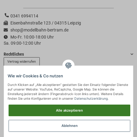
0341 6994114
Eisenbahnstraße 123 / 04315 Leipzig
shop@modellbahn-bertram.de
Mo-Fr. 10:00-18:00 Uhr
Sa. 09:00-12:00 Uhr
Rechtliches
Vertrag widerrufen
Wie wir Cookies & Co nutzen
Informationen
Durch Klicken auf „Alle akzeptieren“ gestatten Sie den Einsatz folgender Dienste
auf unserer Website: YouTube, ReCaptcha, Google Map. Sie können die
Zahlung & Versand
Einstellung jederzeit ändern (Fingerabdruck-Icon links unten). Weitere Details
finden Sie unte
Konfigurieren
und in unserer
Datenschutzerklärung
.
Alle akzeptieren
Ablehnen