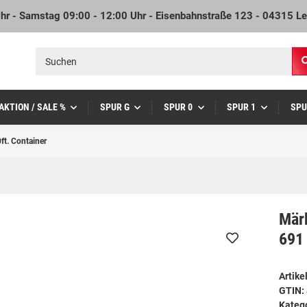
Uhr - Samstag 09:00 - 12:00 Uhr - Eisenbahnstraße 123 - 04315 Le
AKTION / SALE %
SPUR G
SPUR 0
SPUR 1
SPU
t. Container
Mär
691 
Artik
GTIN:
Kateg