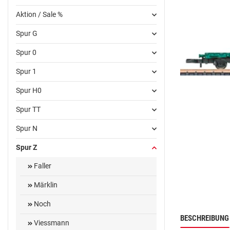
Aktion / Sale %
Spur G
Spur 0
Spur 1
Spur H0
Spur TT
Spur N
Spur Z
Faller
Märklin
Noch
BESCHREIBUNG
Viessmann