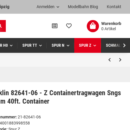
ipzig
Anmelden
Modellbahn Blog
Kontakt
Warenkorb
0 Artikel
R H0
SPUR TT
SPUR N
SPUR Z
SCHMALSPUR
klin 82641-06 - Z Containertragwagen Sngs
m 40ft. Container
elnummer:
21-82641-06
4001883998558
orie:
Spur Z