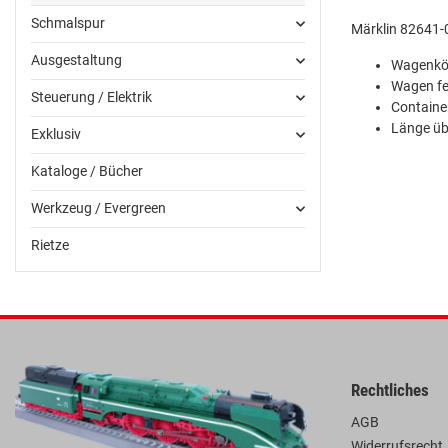
Schmalspur
Märklin 82641-
Ausgestaltung
Wagenkör
Wagen fei
Steuerung / Elektrik
Container
Länge üb
Exklusiv
Kataloge / Bücher
Werkzeug / Evergreen
Rietze
Rechtliches
AGB
Widerrufsrecht