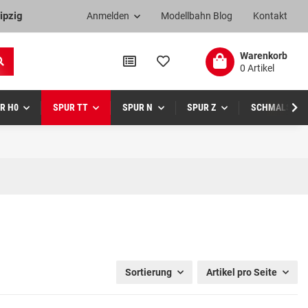
ipzig
Anmelden
Modellbahn Blog
Kontakt
Warenkorb
0 Artikel
R H0
SPUR TT
SPUR N
SPUR Z
SCHMALSPUR
Sortierung
Artikel pro Seite