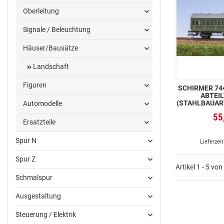
Oberleitung
Signale / Beleuchtung
Häuser/Bausätze
Landschaft
Figuren
SCHIRMER 744
ABTEI
(STAHLBAUART
Automodelle
55
Ersatzteile
Spur N
Lieferzeit
Spur Z
Artikel 1 - 5 von
Schmalspur
Ausgestaltung
Steuerung / Elektrik