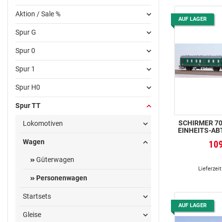
Aktion / Sale %
AUF LAGER
Spur G
Spur 0
Spur 1
Spur H0
Spur TT
SCHIRMER 700
Lokomotiven
EINHEITS-ABT
Wagen
10
Güterwagen
Lieferzeit
Personenwagen
Startsets
AUF LAGER
Gleise