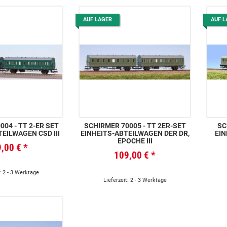
AUF LAGER
AUF L
04 - TT 2-ER SET
SCHIRMER 70005 - TT 2ER-SET
SC
EILWAGEN CSD III
EINHEITS-ABTEILWAGEN DER DR,
EIN
EPOCHE III
9,00 €
*
109,00 €
*
: 2 - 3 Werktage
Lieferzeit: 2 - 3 Werktage