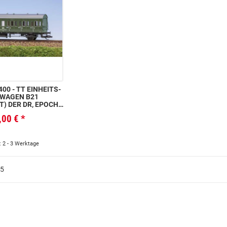
00 - TT EINHEITS-
LWAGEN B21
) DER DR, EPOCHE
IV
,00 €
*
: 2 - 3 Werktage
 5