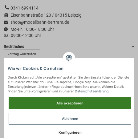
0341 6994114
Eisenbahnstraße 123 / 04315 Leipzig
shop@modellbahn-bertram.de
Mo-Fr. 10:00-18:00 Uhr
Sa. 09:00-12:00 Uhr
Rechtliches
Vertrag widerrufen
Wie wir Cookies & Co nutzen
Informationen
Durch Klicken auf „Alle akzeptieren“ gestatten Sie den Einsatz folgender Dienste
auf unserer Website: YouTube, ReCaptcha, Google Map. Sie können die
Zahlung & Versand
Einstellung jederzeit ändern (Fingerabdruck-Icon links unten). Weitere Details
finden Sie unte
Konfigurieren
und in unserer
Datenschutzerklärung
.
Alle akzeptieren
Ablehnen
Konfigurieren
© 2021 - Modellbahn-Bertram
• * Alle Preise inkl. gesetzlicher USt., zzgl.
Versand
.