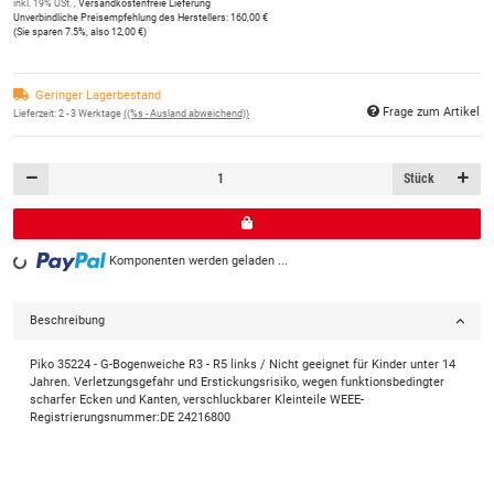
inkl. 19% USt. ,
Versandkostenfreie Lieferung
Unverbindliche Preisempfehlung des Herstellers
:
160,00 €
(Sie sparen
7.5%
, also
12,00 €
)
Geringer Lagerbestand
Frage zum Artikel
Lieferzeit:
2 - 3 Werktage
((%s - Ausland abweichend))
Stück
Komponenten werden geladen ...
Loading...
Beschreibung
Piko 35224 - G-Bogenweiche R3 - R5 links / Nicht geeignet für Kinder unter 14
Jahren. Verletzungsgefahr und Erstickungsrisiko, wegen funktionsbedingter
scharfer Ecken und Kanten, verschluckbarer Kleinteile WEEE-
Registrierungsnummer:DE 24216800