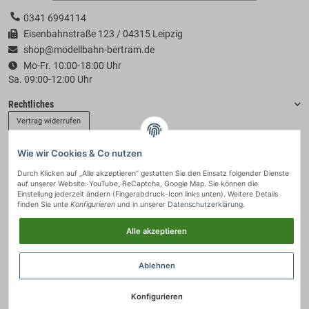
0341 6994114
Eisenbahnstraße 123 / 04315 Leipzig
shop@modellbahn-bertram.de
Mo-Fr. 10:00-18:00 Uhr
Sa. 09:00-12:00 Uhr
Rechtliches
Vertrag widerrufen
Wie wir Cookies & Co nutzen
Informationen
Durch Klicken auf „Alle akzeptieren“ gestatten Sie den Einsatz folgender Dienste
auf unserer Website: YouTube, ReCaptcha, Google Map. Sie können die
Zahlung & Versand
Einstellung jederzeit ändern (Fingerabdruck-Icon links unten). Weitere Details
finden Sie unte
Konfigurieren
und in unserer
Datenschutzerklärung
.
Alle akzeptieren
Ablehnen
Konfigurieren
© 2021 - Modellbahn-Bertram
• * Alle Preise inkl. gesetzlicher USt., zzgl.
Versand
.