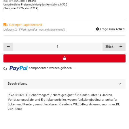
inkl. 19% USt. , zzgl.
Versand
Unverbindliche Preisempfehlung des Herstellers
:
9,50 €
(Sie sparen
7.47%
, also
0,71 €
)
Geringer Lagerbestand
Frage zum Artikel
Lieferzeit:
2 - 3 Werktage
((%s - Ausland abweichend))
Stück
Komponenten werden geladen ...
Loading...
Beschreibung
Piko 35269 - G-Schaltmagnet / Nicht geeignet für Kinder unter 14 Jahren.
Verletzungsgefahr und Erstickungsrisiko, wegen funktionsbedingter scharfer
Ecken und Kanten, verschluckbarer Kleinteile WEEE-Registrierungsnummer:DE
24216800