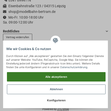
0341 6994114
Eisenbahnstraße 123 / 04315 Leipzig
shop@modellbahn-bertram.de
Mo-Fr. 10:00-18:00 Uhr
Sa. 09:00-12:00 Uhr
Rechtliches
Vertrag widerrufen
Wie wir Cookies & Co nutzen
Informationen
Durch Klicken auf „Alle akzeptieren“ gestatten Sie den Einsatz folgender Dienste
auf unserer Website: YouTube, ReCaptcha, Google Map. Sie können die
Zahlung & Versand
Einstellung jederzeit ändern (Fingerabdruck-Icon links unten). Weitere Details
finden Sie unte
Konfigurieren
und in unserer
Datenschutzerklärung
.
Alle akzeptieren
Ablehnen
Konfigurieren
© 2021 - Modellbahn-Bertram
• * Alle Preise inkl. gesetzlicher USt., zzgl.
Versand
.
Powered by
JTL-Shop