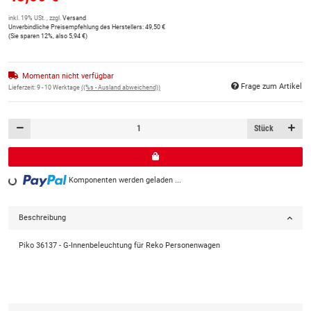
inkl. 19% USt. , zzgl.
Versand
Unverbindliche Preisempfehlung des Herstellers
:
49,50 €
(Sie sparen
12%
, also
5,94 €
)
Momentan nicht verfügbar
Frage zum Artikel
Lieferzeit:
9 - 10 Werktage
((%s - Ausland abweichend))
Stück
Loading...
Komponenten werden geladen ...
Beschreibung
Piko 36137 - G-Innenbeleuchtung für Reko Personenwagen