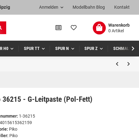
ipzig
Anmelden
Modellbahn Blog
Kontakt
Warenkorb
0 Artikel
R H0
SPUR TT
SPUR N
SPUR Z
SCHMALSPUR
 36215 - G-Leitpaste (Pol-Fett)
elnummer:
1-36215
4015615362159
orie:
Piko
ller:
Piko