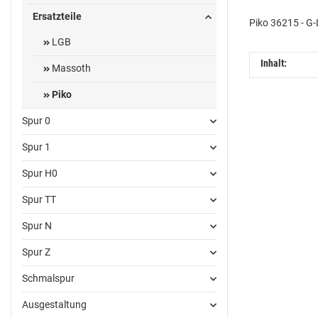
Ersatzteile
Piko 36215 - G-
LGB
Inhalt:
Massoth
Piko
Spur 0
Spur 1
Spur H0
Spur TT
Spur N
Spur Z
Schmalspur
Ausgestaltung