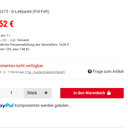
6215 - G-Leitpaste (Pol-Fett)
52 €
 pro 1 l
% USt. , zzgl.
Versand
ndliche Preisempfehlung des Herstellers
:
16,50 €
aren
12%
, also
1,98 €
)
mentan nicht verfügbar
Frage zum Artikel
it:
6 - 7 Werktage
((%s - Ausland abweichend))
Stück
In den Warenkorb
Komponenten werden geladen ...