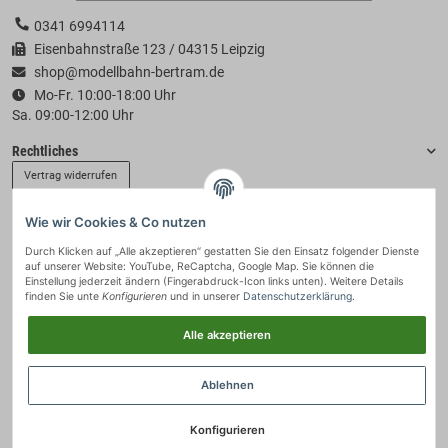
0341 6994114
Eisenbahnstraße 123 / 04315 Leipzig
shop@modellbahn-bertram.de
Mo-Fr. 10:00-18:00 Uhr
Sa. 09:00-12:00 Uhr
Rechtliches
Vertrag widerrufen
Wie wir Cookies & Co nutzen
Informationen
Durch Klicken auf „Alle akzeptieren“ gestatten Sie den Einsatz folgender Dienste
auf unserer Website: YouTube, ReCaptcha, Google Map. Sie können die
Zahlung & Versand
Einstellung jederzeit ändern (Fingerabdruck-Icon links unten). Weitere Details
finden Sie unte
Konfigurieren
und in unserer
Datenschutzerklärung
.
Alle akzeptieren
Ablehnen
Konfigurieren
© 2021 - Modellbahn-Bertram
• * Alle Preise inkl. gesetzlicher USt., zzgl.
Versand
.