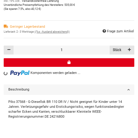
inkl. 19% USt. ,
Versandkostenfreie Lieferung
Unverbindliche Preisempfehlung des Herstellers
:
535,00 €
(Sie sparen
7.5%
, also
40,12 €
)
Geringer Lagerbestand
Frage zum Artikel
Lieferzeit:
2 - 3 Werktage
((%s - Ausland abweichend))
Stück
Komponenten werden geladen ...
Loading...
Beschreibung
Piko 37568 - G-Diesellok BR 110 DR IV / Nicht geeignet für Kinder unter 14
Jahren. Verletzungsgefahr und Erstickungsrisiko, wegen funktionsbedingter
scharfer Ecken und Kanten, verschluckbarer Kleinteile WEEE-
Registrierungsnummer:DE 24216800