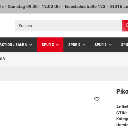
Uhr - Samstag 09:00 - 12:00 Uhr - Eisenbahnstraße 123 - 04315 Le
AKTION / SALE %
SPUR G
SPUR 0
SPUR 1
SPU
AG V
Pik
Artik
GTIN:
Kateg
Herste