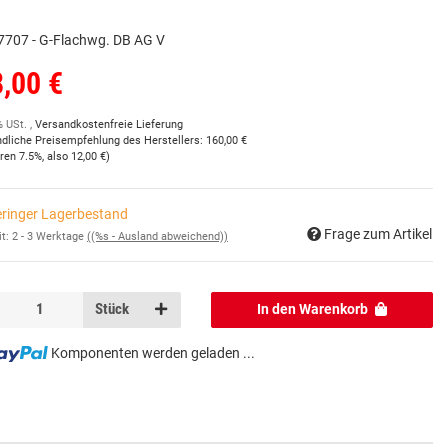
7707 - G-Flachwg. DB AG V
,00 €
% USt. ,
Versandkostenfreie Lieferung
ndliche Preisempfehlung des Herstellers
:
160,00 €
aren
7.5%
, also
12,00 €
)
ringer Lagerbestand
Frage zum Artikel
it:
2 - 3 Werktage
((%s - Ausland abweichend))
Stück
In den Warenkorb
Komponenten werden geladen ...