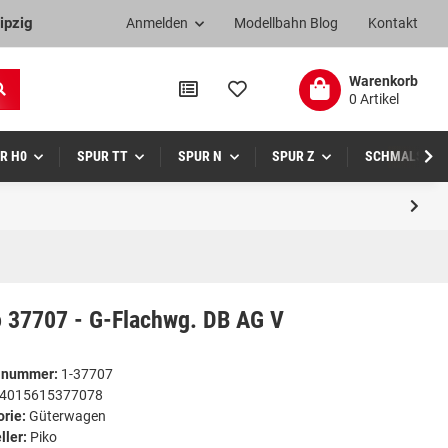
ipzig
Anmelden
Modellbahn Blog
Kontakt
Warenkorb
0 Artikel
R H0
SPUR TT
SPUR N
SPUR Z
SCHMALSPUR
o 37707 - G-Flachwg. DB AG V
elnummer:
1-37707
4015615377078
orie:
Güterwagen
ller:
Piko