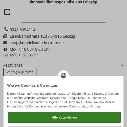
Ihr Modellbahnspezialist aus Leipzig!
0341 6994114
Eisenbahnstraße 123 / 04315 Leipzig
shop@modellbahn-bertram.de
Mo-Fr. 10:00-18:00 Uhr
Sa. 09:00-12:00 Uhr
Rechtliches
Vertrag widerrufen
Wie wir Cookies & Co nutzen
Informationen
Durch Klicken auf „Alle akzeptieren“ gestatten Sie den Einsatz folgender Dienste
auf unserer Website: YouTube, ReCaptcha, Google Map. Sie können die
Zahlung & Versand
Einstellung jederzeit ändern (Fingerabdruck-Icon links unten). Weitere Details
finden Sie unte
Konfigurieren
und in unserer
Datenschutzerklärung
.
Alle akzeptieren