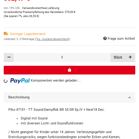
inkl. 19% USt. ,
Versandkostenfreie Lieferung
Unverbindliche Preisempfehlung des Herstellers
:
379,00 €
(Sie sparen
7%
, also
26,53 €
)
Geringer Lagerbestand
Frage zum Artikel
Lieferzeit:
2 - 3 Werktage
((%s - Ausland abweichend))
Stück
Komponenten werden geladen ...
Loading...
Beschreibung
Piko 47101 - TT Sound-Dampflok BR 55 DR Ep.IV + Next18 Dec.
Digital mit Sound
mit diversen Licht- und Soundfunktionen
/ Nicht geeignet für Kinder unter 14 Jahren. Verletzungsgefahr und
Erstickungsrisiko, wegen funktionsbedingter scharfer Ecken und Kanten,