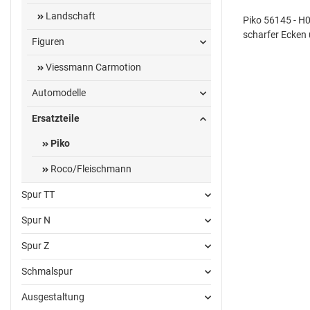
Landschaft
Piko 56145 - H0
scharfer Ecken
Figuren
Viessmann Carmotion
Automodelle
Ersatzteile
Piko
Roco/Fleischmann
Spur TT
Spur N
Spur Z
Schmalspur
Ausgestaltung