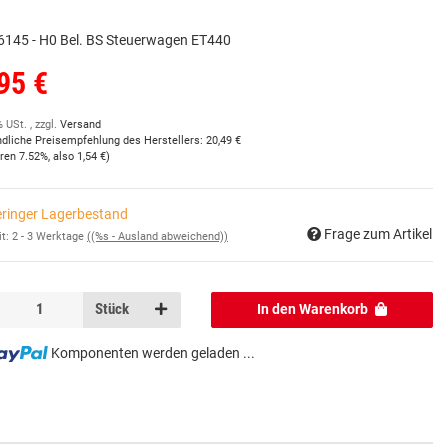
6145 - H0 Bel. BS Steuerwagen ET440
95 €
% USt. , zzgl.
Versand
ndliche Preisempfehlung des Herstellers
:
20,49 €
aren
7.52%
, also
1,54 €
)
ringer Lagerbestand
Frage zum Artikel
it:
2 - 3 Werktage
((%s - Ausland abweichend))
Stück
In den Warenkorb
Komponenten werden geladen ...