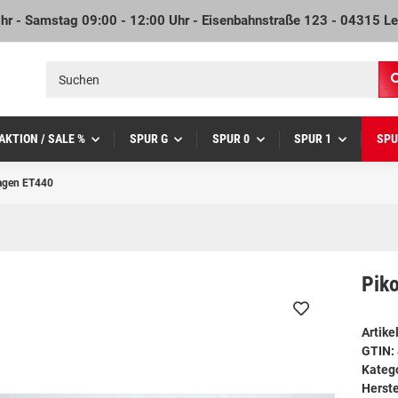
Uhr - Samstag 09:00 - 12:00 Uhr - Eisenbahnstraße 123 - 04315 Le
AKTION / SALE %
SPUR G
SPUR 0
SPUR 1
SPU
wagen ET440
Pik
Artik
GTIN:
Kateg
Herste