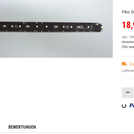
Piko 5
18,
inkl. 19
Unverbi
(Sie sp
Ge
Lieferze
Loading...
BEWERTUNGEN