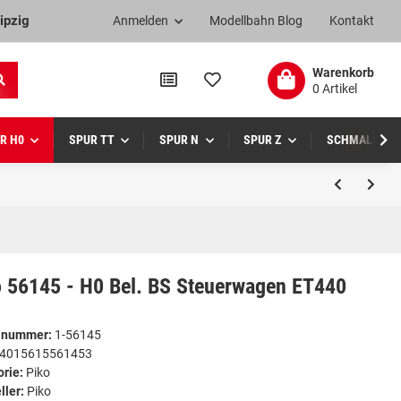
ipzig
Anmelden
Modellbahn Blog
Kontakt
Warenkorb
0 Artikel
R H0
SPUR TT
SPUR N
SPUR Z
SCHMALSPUR
o 56145 - H0 Bel. BS Steuerwagen ET440
elnummer:
1-56145
4015615561453
orie:
Piko
ller:
Piko