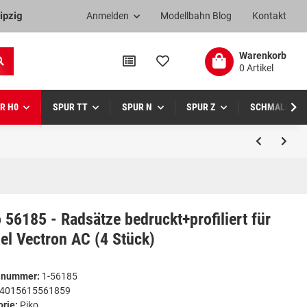
ipzig
Anmelden
Modellbahn Blog
Kontakt
Warenkorb
0 Artikel
R H0
SPUR TT
SPUR N
SPUR Z
SCHMALSPUR
 56185 - Radsätze bedruckt+profiliert für
el Vectron AC (4 Stück)
elnummer:
1-56185
4015615561859
orie:
Piko