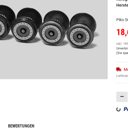
Herste
Piko 5
18,
inkl. 19
Unverbi
(Sie sp
Mo
Lieferze
Loading...
BEWERTUNGEN