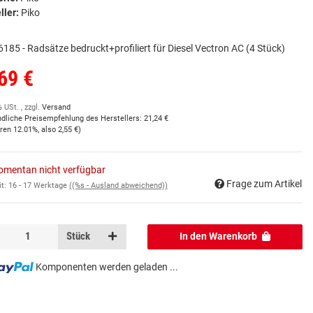
ller:
Piko
6185 - Radsätze bedruckt+profiliert für Diesel Vectron AC (4 Stück)
69 €
% USt. , zzgl.
Versand
ndliche Preisempfehlung des Herstellers
:
21,24 €
aren
12.01%
, also
2,55 €
)
mentan nicht verfügbar
Frage zum Artikel
it:
16 - 17 Werktage
((%s - Ausland abweichend))
Stück
In den Warenkorb
Komponenten werden geladen ...