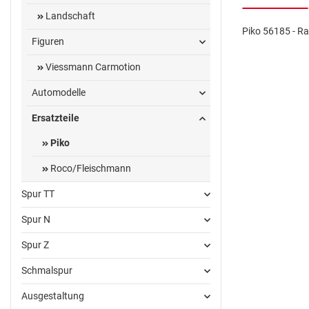
Landschaft
Piko 56185 - Ra
Figuren
Viessmann Carmotion
Automodelle
Ersatzteile
Piko
Roco/Fleischmann
Spur TT
Spur N
Spur Z
Schmalspur
Ausgestaltung