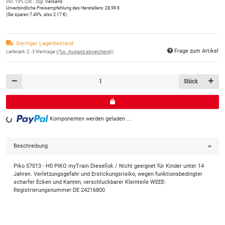
inkl. 19% USt. , zzgl.
Versand
Unverbindliche Preisempfehlung des Herstellers
:
28,99 €
(Sie sparen
7.49%
, also
2,17 €
)
Geringer Lagerbestand
Frage zum Artikel
Lieferzeit:
2 - 3 Werktage
((%s - Ausland abweichend))
Stück
Komponenten werden geladen ...
Loading...
Beschreibung
Piko 57013 - H0 PIKO myTrain Diesellok / Nicht geeignet für Kinder unter 14
Jahren. Verletzungsgefahr und Erstickungsrisiko, wegen funktionsbedingter
scharfer Ecken und Kanten, verschluckbarer Kleinteile WEEE-
Registrierungsnummer:DE 24216800