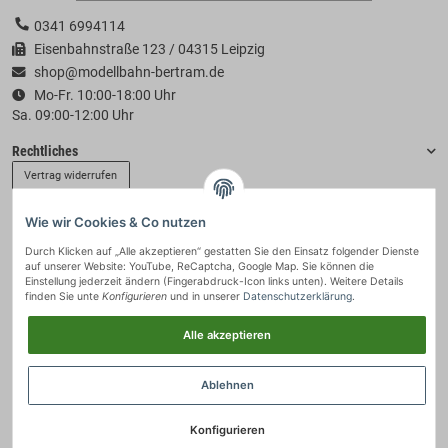
0341 6994114
Eisenbahnstraße 123 / 04315 Leipzig
shop@modellbahn-bertram.de
Mo-Fr. 10:00-18:00 Uhr
Sa. 09:00-12:00 Uhr
Rechtliches
Vertrag widerrufen
Wie wir Cookies & Co nutzen
Informationen
Durch Klicken auf „Alle akzeptieren“ gestatten Sie den Einsatz folgender Dienste
auf unserer Website: YouTube, ReCaptcha, Google Map. Sie können die
Zahlung & Versand
Einstellung jederzeit ändern (Fingerabdruck-Icon links unten). Weitere Details
finden Sie unte
Konfigurieren
und in unserer
Datenschutzerklärung
.
Alle akzeptieren
Ablehnen
Konfigurieren
© 2021 - Modellbahn-Bertram
• * Alle Preise inkl. gesetzlicher USt., zzgl.
Versand
.