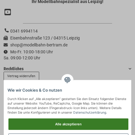
Ihr Modellbahnspezialist aus Leipzig!
0341 6994114
Eisenbahnstraße 123 / 04315 Leipzig
shop@modellbahn-bertram.de
Mo-Fr. 10:00-18:00 Uhr
Sa. 09:00-12:00 Uhr
Rechtliches
Vertrag widerrufen
Wie wir Cookies & Co nutzen
Informationen
Durch Klicken auf „Alle akzeptieren“ gestatten Sie den Einsatz folgender Dienste
auf unserer Website: YouTube, ReCaptcha, Google Map. Sie können die
Zahlung & Versand
Einstellung jederzeit ändern (Fingerabdruck-Icon links unten). Weitere Details
finden Sie unte
Konfigurieren
und in unserer
Datenschutzerklärung
.
Alle akzeptieren