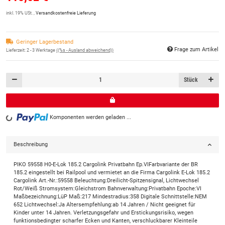
inkl. 19% USt. ,
Versandkostenfreie Lieferung
Geringer Lagerbestand
Frage zum Artikel
Lieferzeit:
2 - 3 Werktage
((%s - Ausland abweichend))
Stück
Komponenten werden geladen ...
Loading...
Beschreibung
PIKO 59558 H0-E-Lok 185.2 Cargolink Privatbahn Ep.VIFarbvariante der BR
185.2 eingestellt bei Railpool und vermietet an die Firma Cargolink E-Lok 185.2
Cargolink Art.-Nr.:59558 Beleuchtung:Dreilicht-Spitzensignal, Lichtwechsel
Rot/Weiß Stromsystem:Gleichstrom Bahnverwaltung:Privatbahn Epoche:VI
Maßbezeichnung:LüP Maß:217 Mindestradius:358 Digitale Schnittstelle:NEM
652 Lichtwechsel:Ja Altersempfehlung:ab 14 Jahren / Nicht geeignet für
Kinder unter 14 Jahren. Verletzungsgefahr und Erstickungsrisiko, wegen
funktionsbedingter scharfer Ecken und Kanten, verschluckbarer Kleinteile