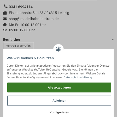
0341 6994114
Eisenbahnstraße 123 / 04315 Leipzig
shop@modellbahn-bertram.de
Mo-Fr. 10:00-18:00 Uhr
Sa. 09:00-12:00 Uhr
Rechtliches
Vertrag widerrufen
Wie wir Cookies & Co nutzen
Informationen
Durch Klicken auf „Alle akzeptieren“ gestatten Sie den Einsatz folgender Dienste
auf unserer Website: YouTube, ReCaptcha, Google Map. Sie können die
Zahlung & Versand
Einstellung jederzeit ändern (Fingerabdruck-Icon links unten). Weitere Details
finden Sie unte
Konfigurieren
und in unserer
Datenschutzerklärung
.
Alle akzeptieren
Ablehnen
Konfigurieren
© 2021 - Modellbahn-Bertram
• * Alle Preise inkl. gesetzlicher USt., zzgl.
Versand
.