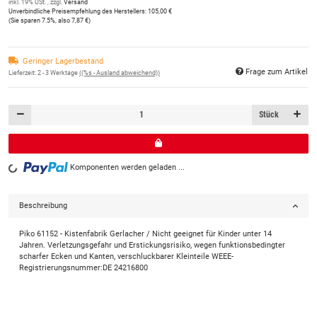
inkl. 19% USt. , zzgl.
Versand
Unverbindliche Preisempfehlung des Herstellers
:
105,00 €
(Sie sparen
7.5%
, also
7,87 €
)
Geringer Lagerbestand
Frage zum Artikel
Lieferzeit:
2 - 3 Werktage
((%s - Ausland abweichend))
Stück
Komponenten werden geladen ...
Loading...
Beschreibung
Piko 61152 - Kistenfabrik Gerlacher / Nicht geeignet für Kinder unter 14
Jahren. Verletzungsgefahr und Erstickungsrisiko, wegen funktionsbedingter
scharfer Ecken und Kanten, verschluckbarer Kleinteile WEEE-
Registrierungsnummer:DE 24216800