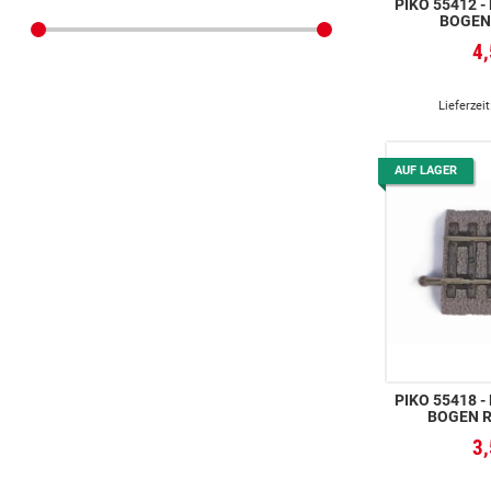
PIKO 55412 -
BOGEN 
4
Lieferzeit
AUF LAGER
PIKO 55418 -
BOGEN R2
3