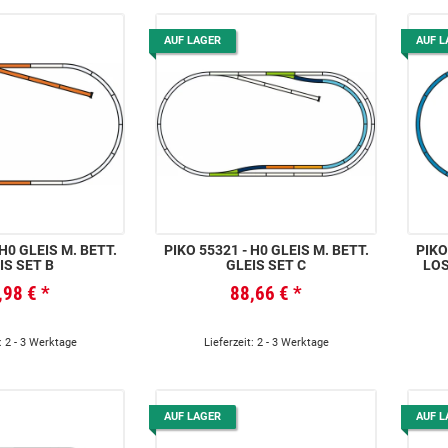
AUF LAGER
AUF L
 H0 GLEIS M. BETT.
PIKO 55321 - H0 GLEIS M. BETT.
PIKO
IS SET B
GLEIS SET C
LOS
,98 €
*
88,66 €
*
: 2 - 3 Werktage
Lieferzeit: 2 - 3 Werktage
AUF LAGER
AUF L