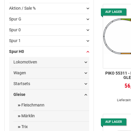
Aktion / Sale %
AUF LAGER
Spur G
Spur 0
Spur 1
Spur H0
Lokomotiven
Wagen
PIKO 55311 -
GLE
Startsets
56
Gleise
Lieferzeit
Fleischmann
Märklin
AUF LAGER
Trix