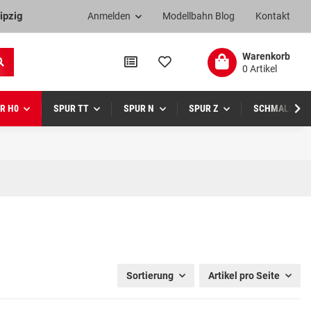
ipzig
Anmelden
Modellbahn Blog
Kontakt
Warenkorb
0 Artikel
R H0
SPUR TT
SPUR N
SPUR Z
SCHMALSPUR
Sortierung
Artikel pro Seite