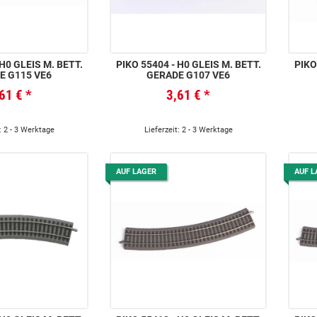
 H0 GLEIS M. BETT.
PIKO 55404 - H0 GLEIS M. BETT.
PIKO
E G115 VE6
GERADE G107 VE6
,61 €
*
3,61 €
*
: 2 - 3 Werktage
Lieferzeit: 2 - 3 Werktage
AUF LAGER
AUF L