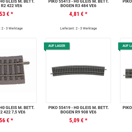
 H0 GLEIS M. BETT.
PIKO 55413 - H0 GLEIS M. BETT.
PIKO
R2 422 VE6
BOGEN R3 484 VE6
,53 €
*
4,81 €
*
: 2 - 3 Werktage
Lieferzeit: 2 - 3 Werktage
AUF LAGER
AUF L
 H0 GLEIS M. BETT.
PIKO 55419 - H0 GLEIS M. BETT.
PIKO
 422 7,5 VE6
BOGEN R9 908 VE6
,56 €
*
5,09 €
*