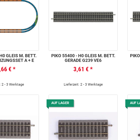
 H0 GLEIS M. BETT.
PIKO 55400 - H0 GLEIS M. BETT.
PIKO
ZUNGSSET A + E
GERADE G239 VE6
,66 €
*
3,61 €
*
: 2 - 3 Werktage
Lieferzeit: 2 - 3 Werktage
AUF LAGER
AUF L