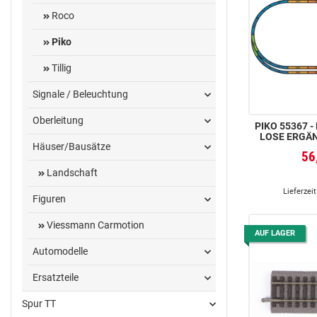
Roco
Piko
Tillig
Signale / Beleuchtung
Oberleitung
PIKO 55367 -
LOSE ERGÄN
Häuser/Bausätze
56
Landschaft
Lieferzeit
Figuren
Viessmann Carmotion
AUF LAGER
Automodelle
Ersatzteile
Spur TT