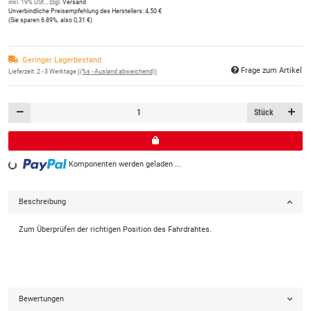
inkl. 19% USt. , zzgl.
Versand
Unverbindliche Preisempfehlung des Herstellers
:
4,50 €
(Sie sparen
6.89%
, also
0,31 €
)
Geringer Lagerbestand
Frage zum Artikel
Lieferzeit:
2 - 3 Werktage
((%s - Ausland abweichend))
Stück
Loading...
Komponenten werden geladen ...
Beschreibung
Zum Überprüfen der richtigen Position des Fahrdrahtes.
Bewertungen