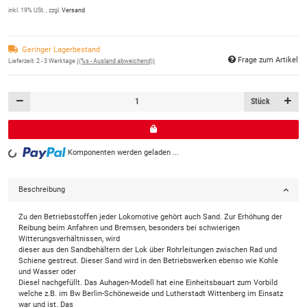
inkl. 19% USt. , zzgl.
Versand
Geringer Lagerbestand
Frage zum Artikel
Lieferzeit:
2 - 3 Werktage
((%s - Ausland abweichend))
Stück
Komponenten werden geladen ...
Loading...
Beschreibung
Zu den Betriebsstoffen jeder Lokomotive gehört auch Sand. Zur Erhöhung der
Reibung beim Anfahren und Bremsen, besonders bei schwierigen
Witterungsverhältnissen, wird
dieser aus den Sandbehältern der Lok über Rohrleitungen zwischen Rad und
Schiene gestreut. Dieser Sand wird in den Betriebswerken ebenso wie Kohle
und Wasser oder
Diesel nachgefüllt. Das Auhagen-Modell hat eine Einheitsbauart zum Vorbild
welche z.B. im Bw Berlin-Schöneweide und Lutherstadt Wittenberg im Einsatz
war und ist. Das