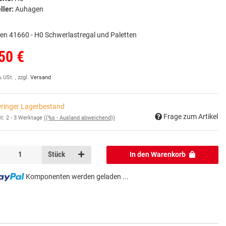
ller:
Auhagen
n 41660 - H0 Schwerlastregal und Paletten
50 €
% USt. , zzgl.
Versand
ringer Lagerbestand
Frage zum Artikel
it:
2 - 3 Werktage
((%s - Ausland abweichend))
Stück
In den Warenkorb
Komponenten werden geladen ...