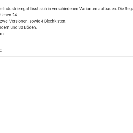
e Industrieregal lässt sich in verschiedenen Varianten aufbauen. Die Re
dienen 24
 zwei Versionen, sowie 4 Blechkisten.
ändern und 30 Böden.
mm
t: