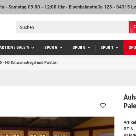
Uhr - Samstag 09:00 - 12:00 Uhr - Eisenbahnstraße 123 - 04315 Le
AKTION / SALE %
SPUR G
SPUR 0
SPUR 1
SPU
 - H0 Schwerlastregal und Paletten
Auh
Pale
Artik
GTIN:
Kateg