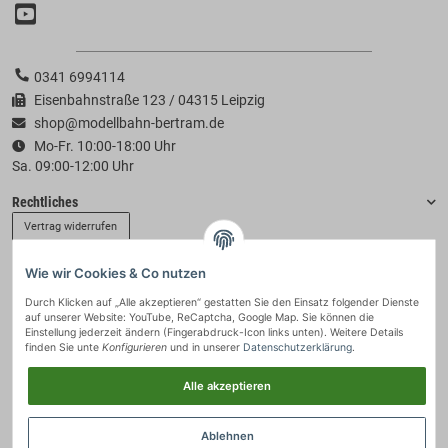
0341 6994114
Eisenbahnstraße 123 / 04315 Leipzig
shop@modellbahn-bertram.de
Mo-Fr. 10:00-18:00 Uhr
Sa. 09:00-12:00 Uhr
Rechtliches
Vertrag widerrufen
Wie wir Cookies & Co nutzen
Informationen
Durch Klicken auf „Alle akzeptieren“ gestatten Sie den Einsatz folgender Dienste
auf unserer Website: YouTube, ReCaptcha, Google Map. Sie können die
Zahlung & Versand
Einstellung jederzeit ändern (Fingerabdruck-Icon links unten). Weitere Details
finden Sie unte
Konfigurieren
und in unserer
Datenschutzerklärung
.
Alle akzeptieren
Ablehnen