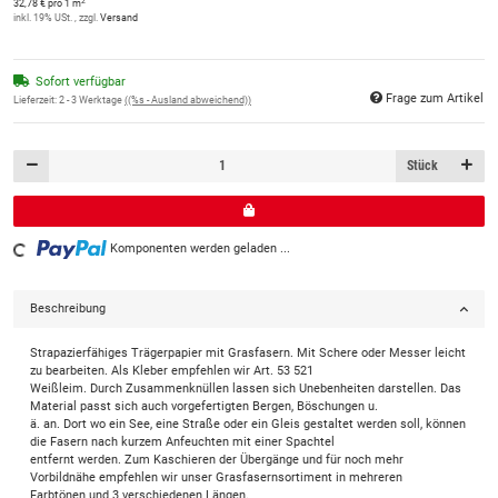
2
32,78 € pro 1 m
inkl. 19% USt. , zzgl.
Versand
Sofort verfügbar
Frage zum Artikel
Lieferzeit:
2 - 3 Werktage
((%s - Ausland abweichend))
Stück
ing...
Komponenten werden geladen ...
Beschreibung
Strapazierfähiges Trägerpapier mit Grasfasern. Mit Schere oder Messer leicht
zu bearbeiten. Als Kleber empfehlen wir Art. 53 521
Weißleim. Durch Zusammenknüllen lassen sich Unebenheiten darstellen. Das
Material passt sich auch vorgefertigten Bergen, Böschungen u.
ä. an. Dort wo ein See, eine Straße oder ein Gleis gestaltet werden soll, können
die Fasern nach kurzem Anfeuchten mit einer Spachtel
entfernt werden. Zum Kaschieren der Übergänge und für noch mehr
Vorbildnähe empfehlen wir unser Grasfasernsortiment in mehreren
Farbtönen und 3 verschiedenen Längen.