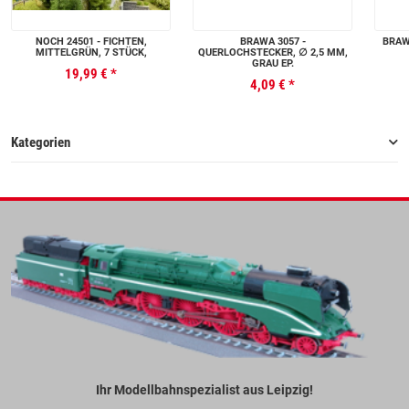
NOCH 24501 - FICHTEN,
BRAWA 3057 -
BRAWA
MITTELGRÜN, 7 STÜCK,
QUERLOCHSTECKER, ∅ 2,5 MM,
GRAU EP.
19,99 €
*
4,09 €
*
Kategorien
Ihr Modellbahnspezialist aus Leipzig!