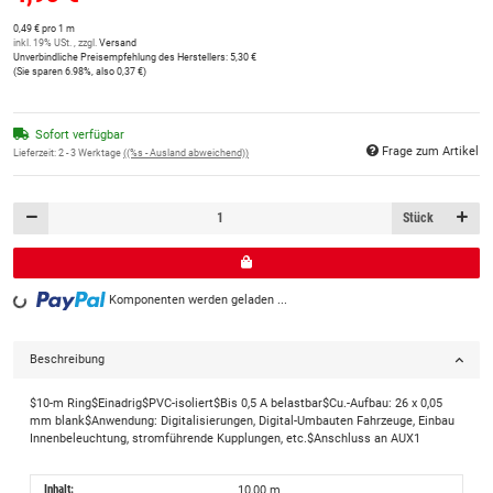
0,49 € pro 1 m
inkl. 19% USt. , zzgl.
Versand
Unverbindliche Preisempfehlung des Herstellers
:
5,30 €
(Sie sparen
6.98%
, also
0,37 €
)
Sofort verfügbar
Frage zum Artikel
Lieferzeit:
2 - 3 Werktage
((%s - Ausland abweichend))
Stück
Komponenten werden geladen ...
Loading...
Beschreibung
$10-m Ring$Einadrig$PVC-isoliert$Bis 0,5 A belastbar$Cu.-Aufbau: 26 x 0,05
mm blank$Anwendung: Digitalisierungen, Digital-Umbauten Fahrzeuge, Einbau
Innenbeleuchtung, stromführende Kupplungen, etc.$Anschluss an AUX1
Inhalt:
10,00 m