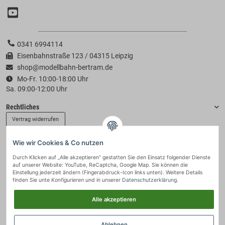
0341 6994114
Eisenbahnstraße 123 / 04315 Leipzig
shop@modellbahn-bertram.de
Mo-Fr. 10:00-18:00 Uhr
Sa. 09:00-12:00 Uhr
Rechtliches
Vertrag widerrufen
Wie wir Cookies & Co nutzen
Informationen
Durch Klicken auf „Alle akzeptieren“ gestatten Sie den Einsatz folgender Dienste
auf unserer Website: YouTube, ReCaptcha, Google Map. Sie können die
Zahlung & Versand
Einstellung jederzeit ändern (Fingerabdruck-Icon links unten). Weitere Details
finden Sie unte
Konfigurieren
und in unserer
Datenschutzerklärung
.
Alle akzeptieren
Ablehnen