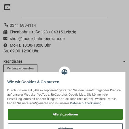
0341 6994114
Eisenbahnstraße 123 / 04315 Leipzig
shop@modellbahn-bertram.de
Mo-Fr. 10:00-18:00 Uhr
Sa. 09:00-12:00 Uhr
Rechtliches
Vertrag widerrufen
Wie wir Cookies & Co nutzen
Informationen
Durch Klicken auf „Alle akzeptieren“ gestatten Sie den Einsatz folgender Dienste
auf unserer Website: YouTube, ReCaptcha, Google Map. Sie können die
Zahlung & Versand
Einstellung jederzeit ändern (Fingerabdruck-Icon links unten). Weitere Details
finden Sie unte
Konfigurieren
und in unserer
Datenschutzerklärung
.
Alle akzeptieren
Ablehnen