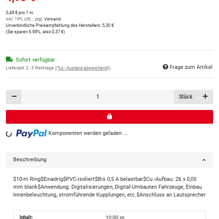
0,49 € pro 1 m
inkl. 19% USt. , zzgl.
Versand
Unverbindliche Preisempfehlung des Herstellers
:
5,30 €
(Sie sparen
6.98%
, also
0,37 €
)
Sofort verfügbar
Frage zum Artikel
Lieferzeit:
2 - 3 Werktage
((%s - Ausland abweichend))
Stück
Komponenten werden geladen ...
Loading...
Beschreibung
$10-m Ring$Einadrig$PVC-isoliert$Bis 0,5 A belastbar$Cu.-Aufbau: 26 x 0,05
mm blank$Anwendung: Digitalisierungen, Digital-Umbauten Fahrzeuge, Einbau
Innenbeleuchtung, stromführende Kupplungen, etc.$Anschluss an Lautsprecher
Inhalt:
10,00 m