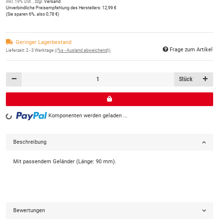
inkl. 19% USt. , zzgl.
Versand
Unverbindliche Preisempfehlung des Herstellers
:
12,99 €
(Sie sparen
6%
, also
0,78 €
)
Geringer Lagerbestand
Frage zum Artikel
Lieferzeit:
2 - 3 Werktage
((%s - Ausland abweichend))
Stück
Komponenten werden geladen ...
Loading...
Beschreibung
Mit passendem Geländer (Länge: 90 mm).
Bewertungen