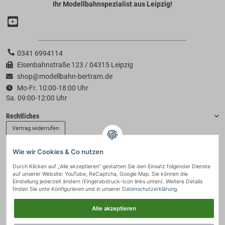
Ihr Modellbahnspezialist aus Leipzig!
0341 6994114
Eisenbahnstraße 123 / 04315 Leipzig
shop@modellbahn-bertram.de
Mo-Fr. 10:00-18:00 Uhr
Sa. 09:00-12:00 Uhr
Rechtliches
Vertrag widerrufen
Wie wir Cookies & Co nutzen
Informationen
Durch Klicken auf „Alle akzeptieren“ gestatten Sie den Einsatz folgender Dienste
auf unserer Website: YouTube, ReCaptcha, Google Map. Sie können die
Zahlung & Versand
Einstellung jederzeit ändern (Fingerabdruck-Icon links unten). Weitere Details
finden Sie unte
Konfigurieren
und in unserer
Datenschutzerklärung
.
Alle akzeptieren