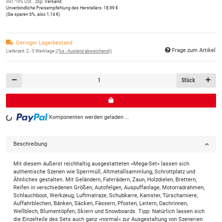
inkl. 19% USt. , zzgl.
Versand
Unverbindliche Preisempfehlung des Herstellers
:
18,99 €
(Sie sparen
6%
, also
1,14 €
)
Geringer Lagerbestand
Frage zum Artikel
Lieferzeit:
2 - 3 Werktage
((%s - Ausland abweichend))
Stück
Komponenten werden geladen ...
Loading...
Beschreibung
Mit diesem äußerst reichhaltig ausgestatteten »Mega-Set« lassen sich
authentische Szenen wie Sperrmüll, Altmetallsammlung, Schrottplatz und
Ähnliches gestalten. Mit Geländern, Fahrrädern, Zaun, Holzdielen, Brettern,
Reifen in verschiedenen Größen, Autofelgen, Auspuffanlage, Motorradrahmen,
Schlauchboot, Werkzeug, Luftmatraze, Schubkarre, Kanister, Türscharniere,
Auffahrblechen, Bänken, Säcken, Fässern, Pfosten, Leitern, Dachrinnen,
Wellblech, Blumentöpfen, Skiern und Snowboards. Tipp: Natürlich lassen sich
die Einzelteile des Sets auch ganz »normal« zur Ausgestaltung von Szenerien