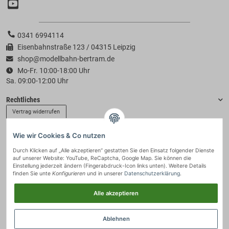
0341 6994114
Eisenbahnstraße 123 / 04315 Leipzig
shop@modellbahn-bertram.de
Mo-Fr. 10:00-18:00 Uhr
Sa. 09:00-12:00 Uhr
Rechtliches
Vertrag widerrufen
Wie wir Cookies & Co nutzen
Informationen
Durch Klicken auf „Alle akzeptieren“ gestatten Sie den Einsatz folgender Dienste
auf unserer Website: YouTube, ReCaptcha, Google Map. Sie können die
Zahlung & Versand
Einstellung jederzeit ändern (Fingerabdruck-Icon links unten). Weitere Details
finden Sie unte
Konfigurieren
und in unserer
Datenschutzerklärung
.
Alle akzeptieren
Ablehnen