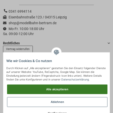
0341 6994114
Eisenbahnstraße 123 / 04315 Leipzig
shop@modellbahn-bertram.de
Mo-Fr. 10:00-18:00 Uhr
Sa. 09:00-12:00 Uhr
Rechtliches
Vertrag widerrufen
Wie wir Cookies & Co nutzen
Informationen
Durch Klicken auf „Alle akzeptieren“ gestatten Sie den Einsatz folgender Dienste
auf unserer Website: YouTube, ReCaptcha, Google Map. Sie können die
Zahlung & Versand
Einstellung jederzeit ändern (Fingerabdruck-Icon links unten). Weitere Details
finden Sie unte
Konfigurieren
und in unserer
Datenschutzerklärung
.
Alle akzeptieren
Ablehnen