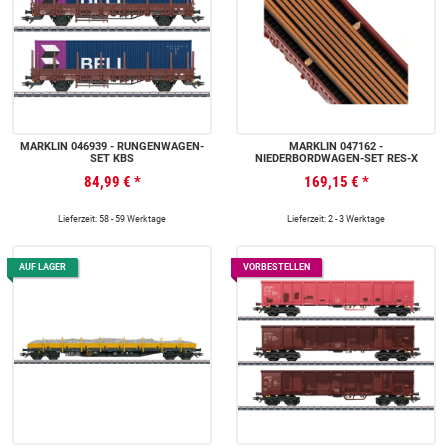
MÄRKLIN 046939 - RUNGENWAGEN-
MÄRKLIN 047162 -
SET KBS
NIEDERBORDWAGEN-SET RES-X
84,99 €
*
169,15 €
*
Lieferzeit: 58 - 59 Werktage
Lieferzeit: 2 - 3 Werktage
AUF LAGER
VORBESTELLEN