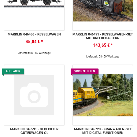
MÄRKLIN 046486 - KESSELWAGEN
MÄRKLIN 046491 - KESSELWAGEN-SET
MIT DREI BEHÄLTERN
45,04 €
*
143,65 €
*
Lieferzeit: 58 - 59 Werktage
Lieferzeit: 58 - 59 Werktage
AUF LAGER
VORBESTELLEN
MÄRKLIN 046591 - GEDECKTER
MÄRKLIN 046720 - KRANWAGEN-SET
GÜTERWAGEN GL
MIT DIGITAL-FUNKTIONEN