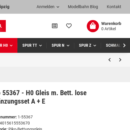
ipzig
Anmelden
Modellbahn Blog
Kontakt
Warenkorb
0 Artikel
R H0
SPUR TT
SPUR N
SPUR Z
SCHMALSPUR
 55367 - H0 Gleis m. Bett. lose
änzungsset A + E
elnummer:
1-55367
4015615553670
orie:
Piko-Bettungsgleis