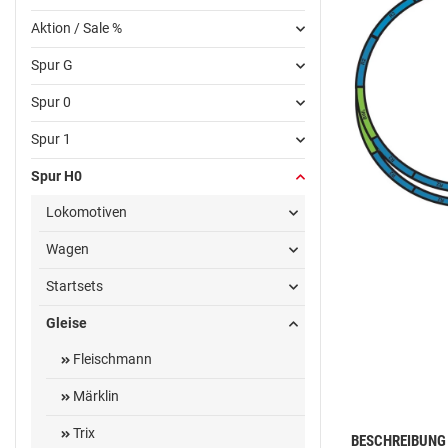
Aktion / Sale %
Spur G
Spur 0
Spur 1
Spur H0
Lokomotiven
Wagen
Startsets
Gleise
Fleischmann
Märklin
Trix
BESCHREIBUNG