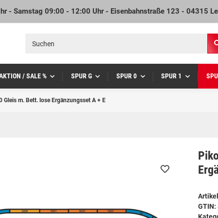
Uhr - Samstag 09:00 - 12:00 Uhr - Eisenbahnstraße 123 - 04315 Le
AKTION / SALE %
SPUR G
SPUR 0
SPUR 1
SPU
 Gleis m. Bett. lose Ergänzungsset A + E
Piko
Erg
Artik
GTIN:
Kateg