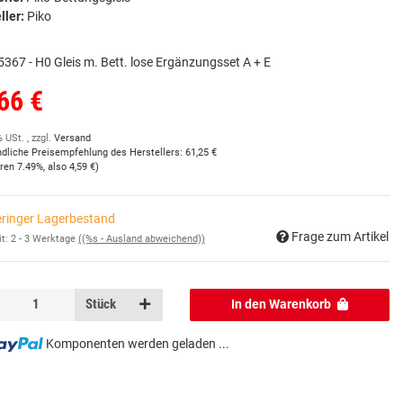
ller:
Piko
5367 - H0 Gleis m. Bett. lose Ergänzungsset A + E
66 €
% USt. , zzgl.
Versand
ndliche Preisempfehlung des Herstellers
:
61,25 €
aren
7.49%
, also
4,59 €
)
ringer Lagerbestand
Frage zum Artikel
it:
2 - 3 Werktage
((%s - Ausland abweichend))
Stück
In den Warenkorb
Komponenten werden geladen ...