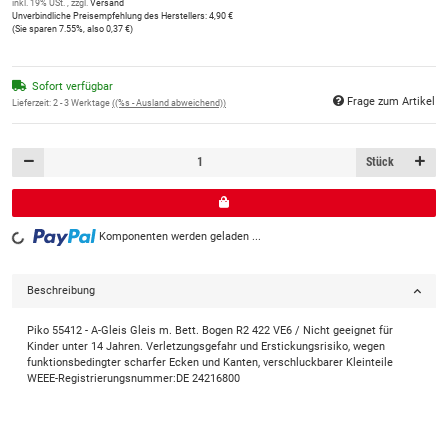
inkl. 19% USt. , zzgl.
Versand
Unverbindliche Preisempfehlung des Herstellers
:
4,90 €
(Sie sparen
7.55%
, also
0,37 €
)
Sofort verfügbar
Frage zum Artikel
Lieferzeit:
2 - 3 Werktage
((%s - Ausland abweichend))
Stück
Komponenten werden geladen ...
Loading...
Beschreibung
Piko 55412 - A-Gleis Gleis m. Bett. Bogen R2 422 VE6 / Nicht geeignet für
Kinder unter 14 Jahren. Verletzungsgefahr und Erstickungsrisiko, wegen
funktionsbedingter scharfer Ecken und Kanten, verschluckbarer Kleinteile
WEEE-Registrierungsnummer:DE 24216800