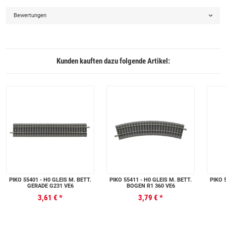
Bewertungen
Kunden kauften dazu folgende Artikel:
PIKO 55401 - H0 GLEIS M. BETT.
PIKO 55411 - H0 GLEIS M. BETT.
PIKO 
GERADE G231 VE6
BOGEN R1 360 VE6
3,61 €
*
3,79 €
*