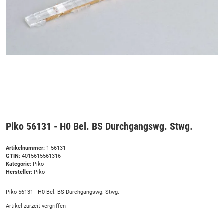
Piko 56131 - H0 Bel. BS Durchgangswg. Stwg.
Artikelnummer:
1-56131
GTIN:
4015615561316
Kategorie:
Piko
Hersteller:
Piko
Piko 56131 - H0 Bel. BS Durchgangswg. Stwg.
Artikel zurzeit vergriffen