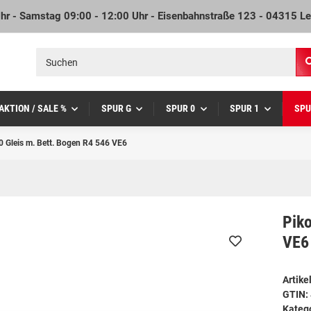
Uhr - Samstag 09:00 - 12:00 Uhr - Eisenbahnstraße 123 - 04315 Le
AKTION / SALE %
SPUR G
SPUR 0
SPUR 1
SPU
0 Gleis m. Bett. Bogen R4 546 VE6
Piko
VE6
Artik
GTIN:
Kateg