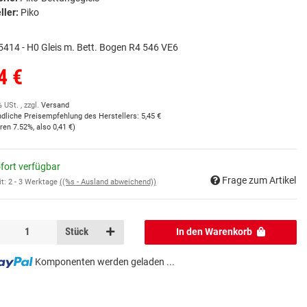
ller:
Piko
5414 - H0 Gleis m. Bett. Bogen R4 546 VE6
4 €
% USt. , zzgl.
Versand
ndliche Preisempfehlung des Herstellers
:
5,45 €
aren
7.52%
, also
0,41 €
)
fort verfügbar
Frage zum Artikel
it:
2 - 3 Werktage
((%s - Ausland abweichend))
Stück
In den Warenkorb
Komponenten werden geladen ...