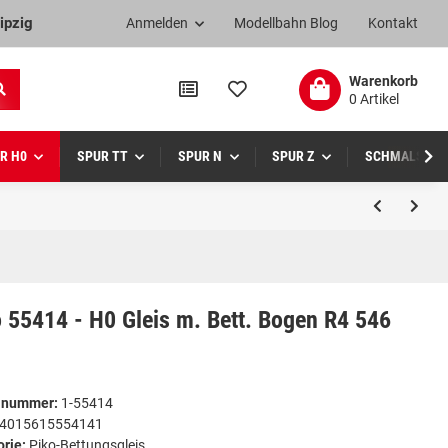
ipzig
Anmelden
Modellbahn Blog
Kontakt
Warenkorb
0 Artikel
R H0
SPUR TT
SPUR N
SPUR Z
SCHMALSPUR
 55414 - H0 Gleis m. Bett. Bogen R4 546
elnummer:
1-55414
4015615554141
orie:
Piko-Bettungsgleis