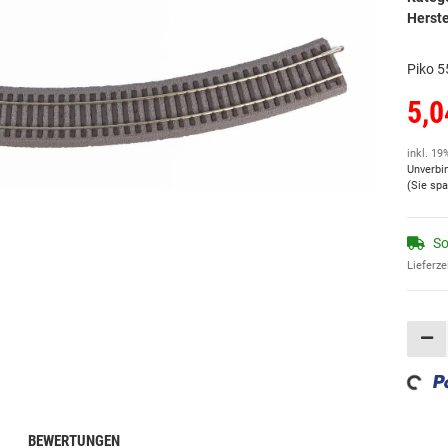
Herste
Piko 5
5,0
inkl. 19
Unverbi
(Sie sp
So
Lieferze
Loading...
BEWERTUNGEN