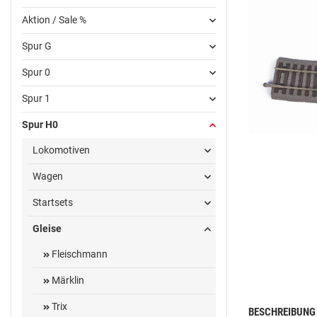
Aktion / Sale %
Spur G
Spur 0
Spur 1
Spur H0
Lokomotiven
Wagen
Startsets
Gleise
Fleischmann
Märklin
Trix
BESCHREIBUNG