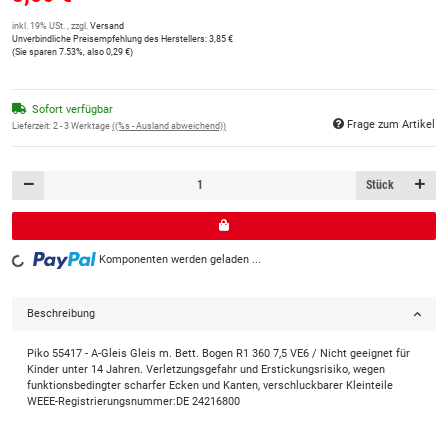
inkl. 19% USt. , zzgl.
Versand
Unverbindliche Preisempfehlung des Herstellers
:
3,85 €
(Sie sparen
7.53%
, also
0,29 €
)
Sofort verfügbar
Frage zum Artikel
Lieferzeit:
2 - 3 Werktage
((%s - Ausland abweichend))
Stück
Komponenten werden geladen ...
Loading...
Beschreibung
Piko 55417 - A-Gleis Gleis m. Bett. Bogen R1 360 7,5 VE6 / Nicht geeignet für
Kinder unter 14 Jahren. Verletzungsgefahr und Erstickungsrisiko, wegen
funktionsbedingter scharfer Ecken und Kanten, verschluckbarer Kleinteile
WEEE-Registrierungsnummer:DE 24216800