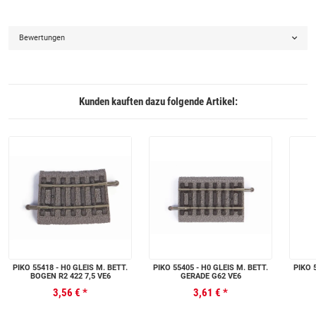
Bewertungen
Kunden kauften dazu folgende Artikel:
PIKO 55418 - H0 GLEIS M. BETT.
PIKO 55405 - H0 GLEIS M. BETT.
PIKO 
BOGEN R2 422 7,5 VE6
GERADE G62 VE6
3,56 €
*
3,61 €
*